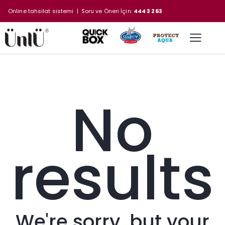
Online tahsilat sistemi
| Soru ve Öneri İçin:
444 3 263
No
results
We're sorry, but your