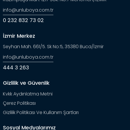
info@unluboya.com.tr
0 232 832 73 02
İzmir Merkez
Seyhan Mah. 661/5. Sk No:5, 35380 Buca/İzmir
info@unluboya.com.tr
444 3 263
Gizlilik ve Güvenlik
Kvkk Aydınlatma Metni
Çerez Politikası
Gizlilik Politikası Ve Kullanım Şartları
Sosyal Medyalarımız