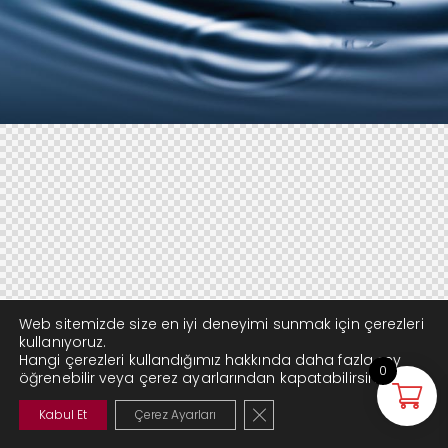
Web sitemizde size en iyi deneyimi sunmak için çerezleri
kullanıyoruz.
Hangi çerezleri kullandığımız hakkında daha fazla şey
0
öğrenebilir veya çerez ayarlarından kapatabilirsiniz.
GDPR çerez şeridini kapat
Kabul Et
Çerez Ayarları