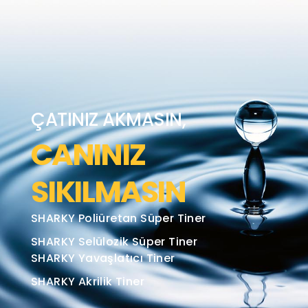
ÇATINIZ AKMASIN,
CANINIZ
SIKILMASIN
SHARKY Poliüretan Süper Tiner
SHARKY Selülozik Süper Tiner
SHARKY Yavaşlatıcı Tiner
SHARKY Akrilik Tiner