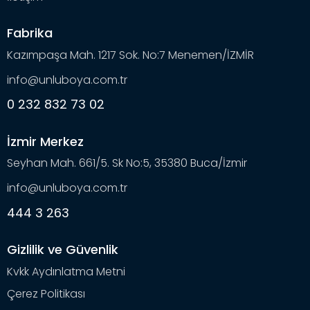
Fabrika
Kazımpaşa Mah. 1217 Sok. No:7 Menemen/İZMİR
info@unluboya.com.tr
0 232 832 73 02
İzmir Merkez
Seyhan Mah. 661/5. Sk No:5, 35380 Buca/İzmir
info@unluboya.com.tr
444 3 263
Gizlilik ve Güvenlik
Kvkk Aydınlatma Metni
Çerez Politikası