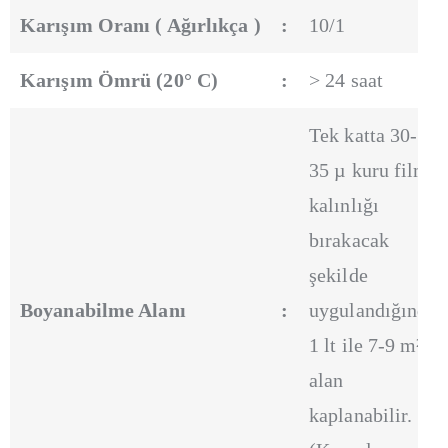
Karışım Oranı ( Ağırlıkça )
:
10/1
Karışım Ömrü (20° C)
:
> 24 saat
Tek katta 30-
35 µ kuru film
kalınlığı
bırakacak
şekilde
Boyanabilme Alanı
:
uygulandığında
1 lt ile 7-9 m²
alan
kaplanabilir.