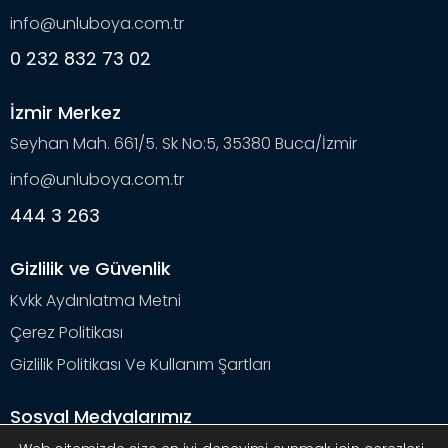
info@unluboya.com.tr
0 232 832 73 02
İzmir Merkez
Seyhan Mah. 661/5. Sk No:5, 35380 Buca/İzmir
info@unluboya.com.tr
444 3 263
Gizlilik ve Güvenlik
Kvkk Aydınlatma Metni
Çerez Politikası
Gizlilik Politikası Ve Kullanım Şartları
Sosyal Medyalarımız