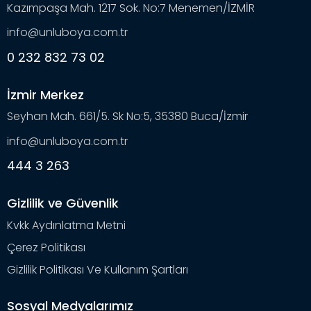
Kazımpaşa Mah. 1217 Sok. No:7 Menemen/İZMİR
info@unluboya.com.tr
0 232 832 73 02
İzmir Merkez
Seyhan Mah. 661/5. Sk No:5, 35380 Buca/İzmir
info@unluboya.com.tr
444 3 263
Gizlilik ve Güvenlik
Kvkk Aydınlatma Metni
Çerez Politikası
Gizlilik Politikası Ve Kullanım Şartları
Sosyal Medyalarımız