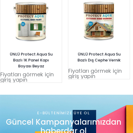
ÜNLÜ Protect Aqua Su
ÜNLÜ Protect Aqua Su
Bazlı 1K Panel Kapı
Bazlı Dış Cephe Vernik
Boyası Beyaz
Fiyatları görmek için
Fiyatları görmek için
giriş yapın
giriş yapın
E-BÜLTENIMIZE ÜYE OL
Güncel Kampanyalarımızdan
haberdar ol