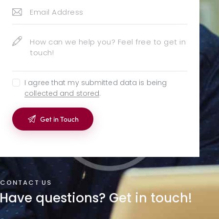
I agree that my submitted data is being
collected and stored
.
CONTACT US
Have questions?
Get in touch!