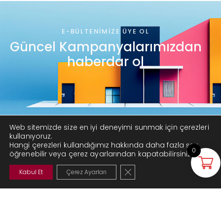
E-BÜLTENIMIZE ÜYE OL
Güncel Kampanyalarımızdan
haberdar ol
Web sitemizde size en iyi deneyimi sunmak için çerezleri
kullanıyoruz.
Hangi çerezleri kullandığımız hakkında daha fazla şey
0
öğrenebilir veya çerez ayarlarından kapatabilirsiniz.
GDPR çerez şeridini kapat
Kabul Et
Çerez Ayarları
Kurumsal
Hakkımızda