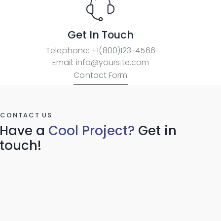
Get In Touch
Telephone:
+1(800)123-4566
Email:
info@yoursite.com
Contact Form
CONTACT US
Have a
Cool Project?
Get in
touch!