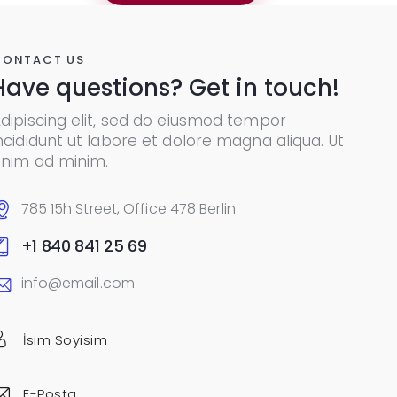
CONTACT US
Have questions? Get in touch!
dipiscing elit, sed do eiusmod tempor
ncididunt ut labore et dolore magna aliqua. Ut
nim ad minim.
785 15h Street, Office 478 Berlin
+1 840 841 25 69
info@email.com