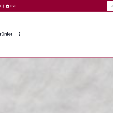
3
|
B2B
rünler