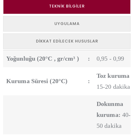
TEKNIK BILGILER
UYGULAMA
DIKKAT EDILECEK HUSUSLAR
Yoğunluğu (20°C , gr/cm³ )
:
0,95 - 0,99
Toz kuruma :
Kuruma Süresi (20°C)
:
15-20 dakika
Dokunma
kuruma:
40-
50 dakika