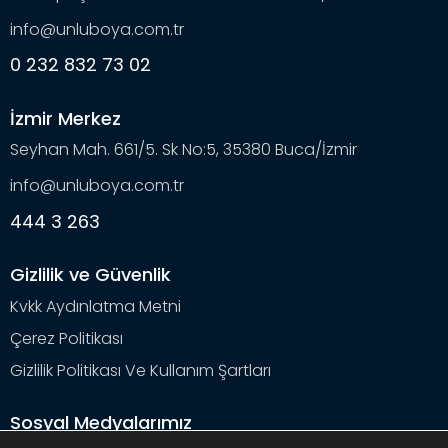
info@unluboya.com.tr
0 232 832 73 02
İzmir Merkez
Seyhan Mah. 661/5. Sk No:5, 35380 Buca/İzmir
info@unluboya.com.tr
444 3 263
Gizlilik ve Güvenlik
Kvkk Aydınlatma Metni
Çerez Politikası
Gizlilik Politikası Ve Kullanım Şartları
Sosyal Medyalarımız