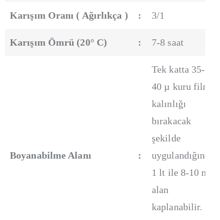
Karışım Oranı ( Ağırlıkça )
:
3/1
Karışım Ömrü (20° C)
:
7-8 saat
Tek katta 35-
40 µ kuru film
kalınlığı
bırakacak
şekilde
Boyanabilme Alanı
:
uygulandığında
1 lt ile 8-10 m²
alan
kaplanabilir.