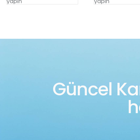
yapın
yapın
Güncel K
h