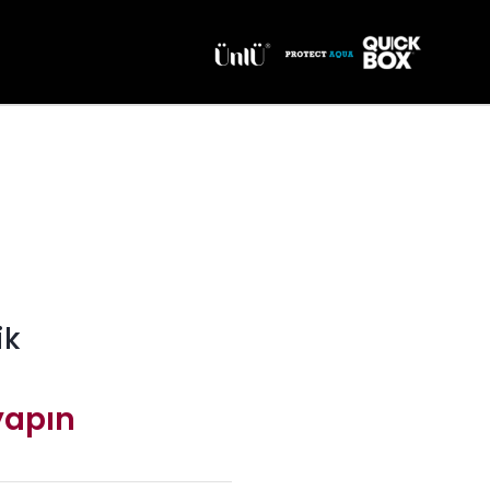
ik
 yapın