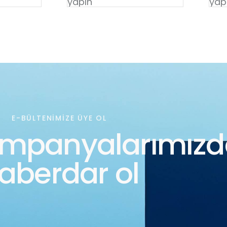
yapın
yap
E-BÜLTENIMIZE ÜYE OL
ampanyalarımız
aberdar ol