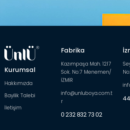
Fabrika
İz
Kazımpaşa Mah. 1217
Se
Kurumsal
Sok. No:7 Menemen/
No
İZMİR
Hakkımızda
in
info@unluboya.com.t
Bayilik Talebi
44
r
İletişim
0 232 832 73 02