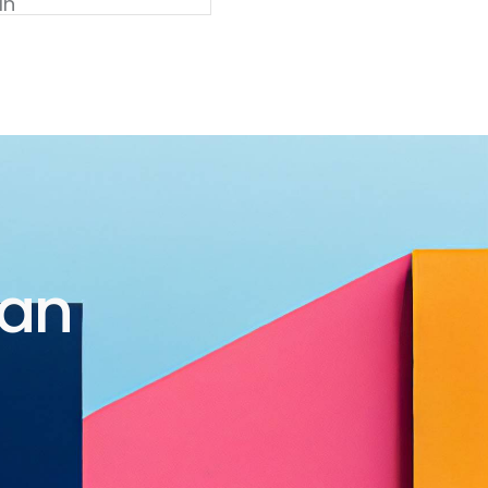
ın
dan