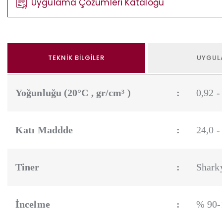
Uygulama Çözümleri Kataloğu
TEKNIK BILGILER
UYGUL
Yoğunluğu (20°C , gr/cm³ )
:
0,92 -
Katı Maddde
:
24,0 -
Tiner
:
Shark
İncelme
:
% 90-