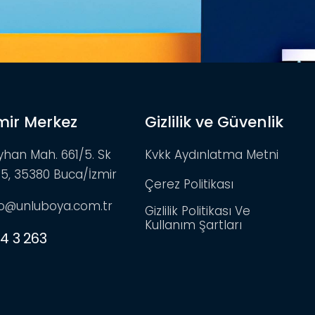
mir Merkez
Gizlilik ve Güvenlik
yhan Mah. 661/5. Sk
Kvkk Aydınlatma Metni
:5, 35380 Buca/İzmir
Çerez Politikası
fo@unluboya.com.tr
Gizlilik Politikası Ve
Kullanım Şartları
4 3 263