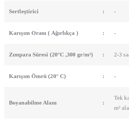
Sertleştirici
:
-
Karışım Oranı ( Ağırlıkça )
:
-
Zımpara Süresi (20°C ,300 gr/m²)
:
2-3 sa
Karışım Ömrü (20° C)
:
-
Tek ka
Boyanabilme Alanı
:
m² ala