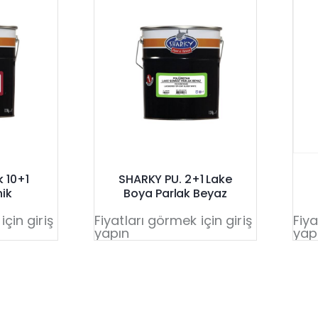
k 10+1
SHARKY PU. 2+1 Lake
nik
Boya Parlak Beyaz
için giriş
Fiyatları görmek için giriş
Fiya
yapın
yap