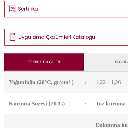
Sertifika
Uygulama Çözümleri Kataloğu
TEKNIK BILGILER
UYGUL
Yoğunluğu (20°C, gr/cm³ )
:
1,22 - 1,26
Kuruma Süresi (20°C)
:
Toz kuruma 
Dokunma ku