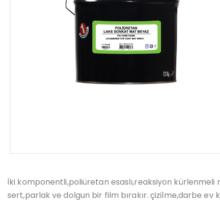
İki komponentli,poliüretan esaslı,reaksiyon kürlenme
sert,parlak ve dolgun bir film bırakır. çizilme,darbe ev