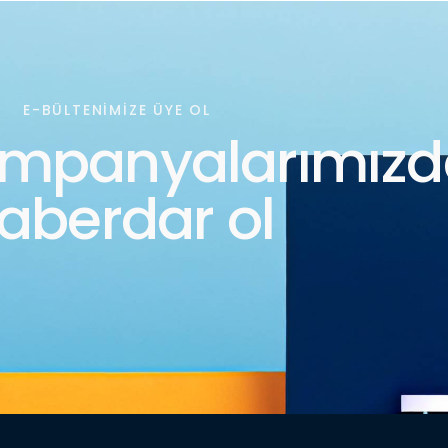
E-BÜLTENIMIZE ÜYE OL
ampanyalarımız
aberdar ol