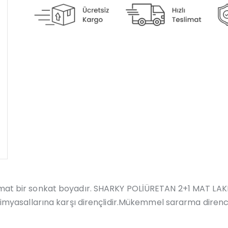
li mat bir sonkat boyadır. SHARKY POLİÜRETAN 2+1 MAT LA
 kimyasallarına karşı dirençlidir.Mükemmel sararma direnci