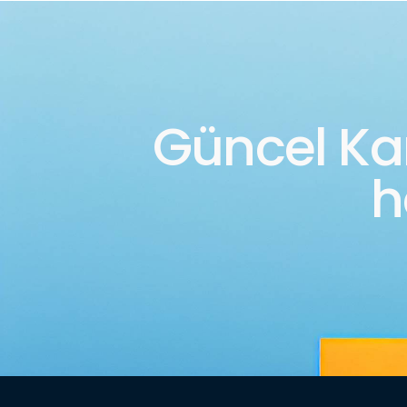
Güncel K
h