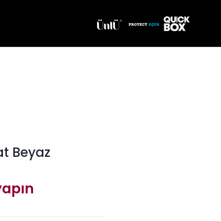
at Beyaz
 yapın