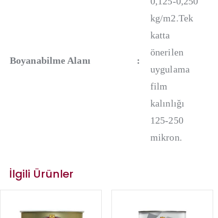
0,125-0,250
kg/m2.Tek
katta
önerilen
Boyanabilme Alanı
:
uygulama
film
kalınlığı
125-250
mikron.
İlgili Ürünler