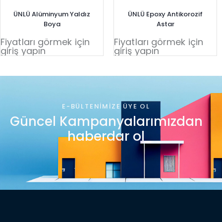
ÜNLÜ Alüminyum Yaldız
ÜNLÜ Epoxy Antikorozif
Boya
Astar
Fiyatları görmek için
Fiyatları görmek için
giriş yapın
giriş yapın
E-BÜLTENIMIZE ÜYE OL
Güncel Kampanyalarımızdan
haberdar ol