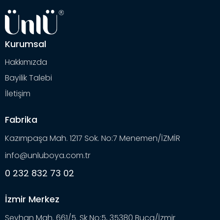
Kurumsal
Hakkımızda
Bayilik Talebi
İletişim
Fabrika
Kazımpaşa Mah. 1217 Sok. No:7 Menemen/İZMİR
info@unluboya.com.tr
0 232 832 73 02
İzmir Merkez
Seyhan Mah. 661/5. Sk No:5, 35380 Buca/İzmir