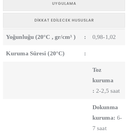
UYGULAMA
DIKKAT EDILECEK HUSUSLAR
Yoğunluğu (20°C , gr/cm³ )
:
0,98-1,02
Kuruma Süresi (20°C)
:
Toz
kuruma
:
2-2,5 saat
Dokunma
kuruma:
6-
7 saat