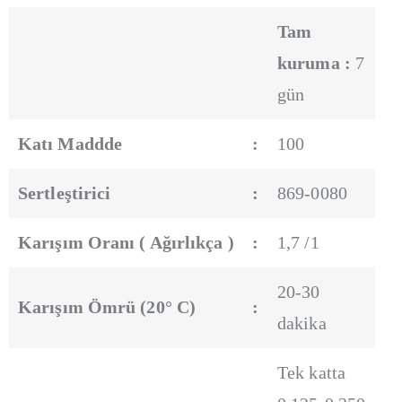
Tam
kuruma :
7
gün
Katı Maddde
:
100
Sertleştirici
:
869-0080
Karışım Oranı ( Ağırlıkça )
:
1,7 /1
20-30
Karışım Ömrü (20° C)
:
dakika
Tek katta