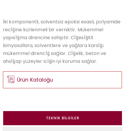
İki komponentli, solventsiz epoksi esaslı, polyamide
recÌ§ine kürlenmeli bir verniktir. Mükemmel
yapısÌ§ma direncine sahiptir. CÌ§esÌ§itli
kimyasallara, solventlere ve yağlara karsÌ§ı
mükemmel direncÌ§ sağlar. CÌ§elik, beton ve
ahsÌ§ap yüzeyler icÌ§in iyi koruma sağlar.
Ürün Kataloğu
TEKNIK BILGILER