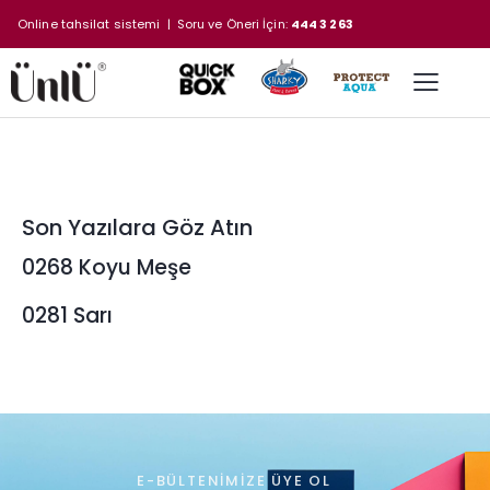
Online tahsilat sistemi
| Soru ve Öneri İçin:
444 3 263
Son Yazılara Göz Atın
0268 Koyu Meşe
0281 Sarı
E-BÜLTENIMIZE ÜYE OL