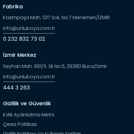
Fabrika
Kazımpaşa Mah. 1217 Sok. No:7 Menemen/İZMİR
info@unluboya.com.tr
0 232 832 73 02
İzmir Merkez
Seyhan Mah. 661/5. Sk No:5, 35380 Buca/İzmir
info@unluboya.com.tr
444 3 263
Gizlilik ve Güvenlik
Kvkk Aydınlatma Metni
Çerez Politikası
Gizlilik Politikası Ve Kullanım Şartları