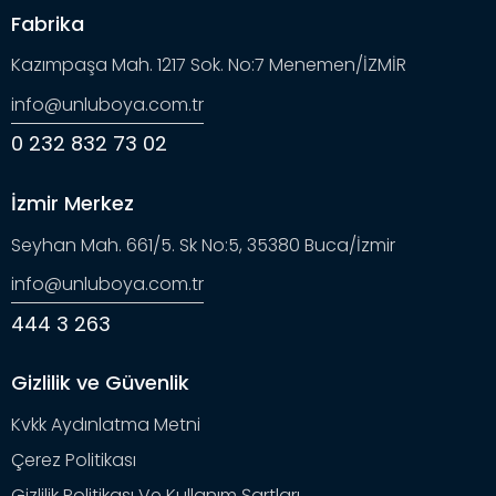
Fabrika
Kazımpaşa Mah. 1217 Sok. No:7 Menemen/İZMİR
info@unluboya.com.tr
0 232 832 73 02
İzmir Merkez
Seyhan Mah. 661/5. Sk No:5, 35380 Buca/İzmir
info@unluboya.com.tr
444 3 263
Gizlilik ve Güvenlik
Kvkk Aydınlatma Metni
Çerez Politikası
Gizlilik Politikası Ve Kullanım Şartları