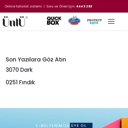
Online tahsilat sistemi
| Soru ve Öneri İçin:
444 3 263
Son Yazılara Göz Atın
3070 Dark
0251 Fındık
E-BÜLTENIMIZE ÜYE OL