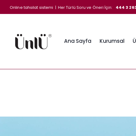
Online tahsilat sistemi
| Her Türlü Soru ve Öneri İçin:
444 3 26
Ana Sayfa
Kurumsal
Ü