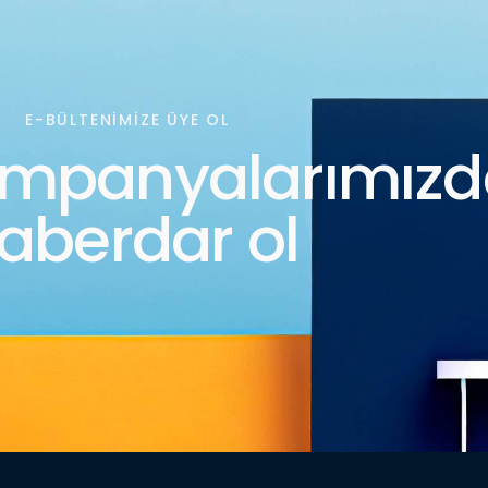
E-BÜLTENIMIZE ÜYE OL
ampanyalarımız
aberdar ol