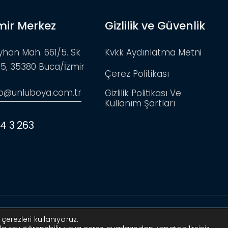
mir Merkez
Gizlilik ve Güvenlik
yhan Mah. 661/5. Sk
Kvkk Aydınlatma Metni
:5, 35380 Buca/İzmir
Çerez Politikası
fo@unluboya.com.tr
Gizlilik Politikası Ve
Kullanım Şartları
4 3 263
sel
erezleri kullanıyoruz.