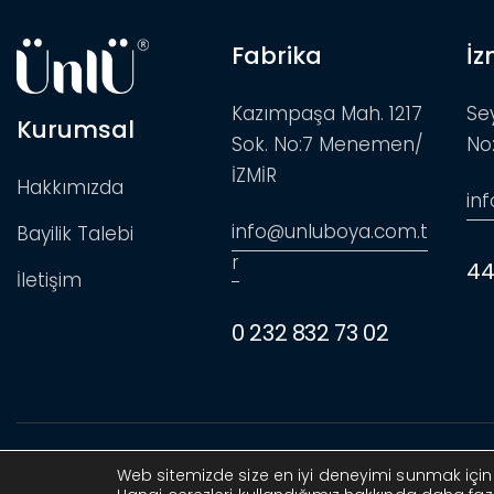
Fabrika
İz
Kazımpaşa Mah. 1217
Se
Kurumsal
Sok. No:7 Menemen/
No
İZMİR
Hakkımızda
in
info@unluboya.com.t
Bayilik Talebi
r
44
İletişim
0 232 832 73 02
Ünlüboya
© 2025. Tüm hakları saklıdır. Design by
Mavipik
Web sitemizde size en iyi deneyimi sunmak için ç