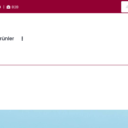
3
|
B2B
rünler