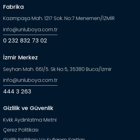
Fabrika
Kazımpaşa Mah. 1217 Sok. No:7 Menemen/İZMİR
info@unluboya.com.tr
0 232 832 73 02
İzmir Merkez
Seyhan Mah. 661/5. Sk No:5, 35380 Buca/İzmir
info@unluboya.com.tr
444 3 263
Gizlilik ve Güvenlik
Kvkk Aydınlatma Metni
Çerez Politikası
Gizlilik Politikası Ve Kullanım Şartları