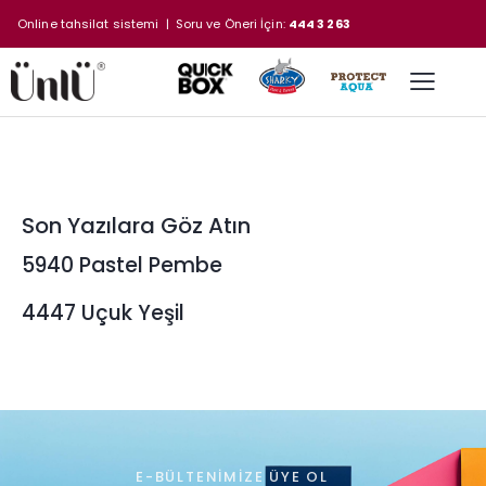
Online tahsilat sistemi
| Soru ve Öneri İçin:
444 3 263
Son Yazılara Göz Atın
5940 Pastel Pembe
4447 Uçuk Yeşil
E-BÜLTENIMIZE ÜYE OL