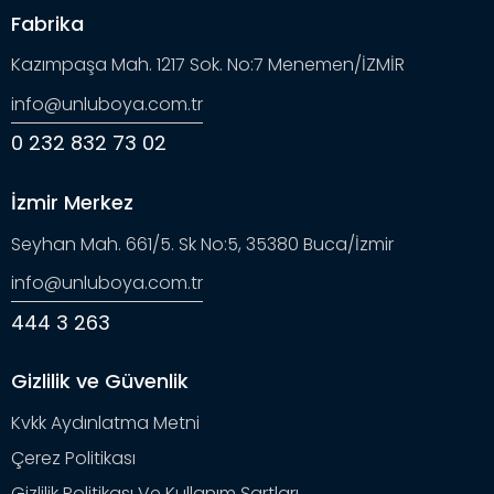
Fabrika
Kazımpaşa Mah. 1217 Sok. No:7 Menemen/İZMİR
info@unluboya.com.tr
0 232 832 73 02
İzmir Merkez
Seyhan Mah. 661/5. Sk No:5, 35380 Buca/İzmir
info@unluboya.com.tr
444 3 263
Gizlilik ve Güvenlik
Kvkk Aydınlatma Metni
Çerez Politikası
Gizlilik Politikası Ve Kullanım Şartları