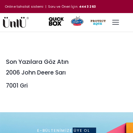
Online tahsilat sistemi
| Soru ve Öneri İçin:
444 3 263
Son Yazılara Göz Atın
2006 John Deere Sarı
7001 Gri
E-BÜLTENIMIZE ÜYE OL