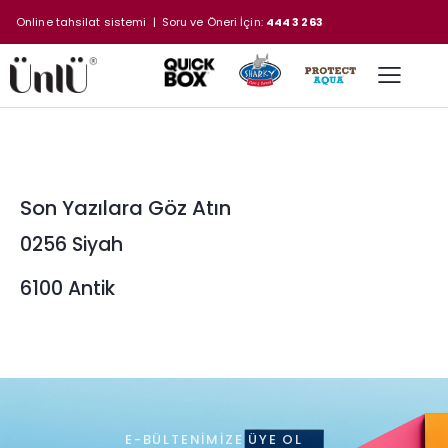
Online tahsilat sistemi
| Soru ve Öneri İçin:
444 3 263
Son Yazılara Göz Atın
0256 Siyah
6100 Antik
E-BÜLTENIMIZE ÜYE OL