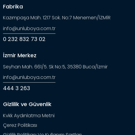
Fabrika
Kazımpaşa Mah. 1217 Sok. No:7 Menemen/İZMİR
info@unluboya.com.tr
0 232 832 73 02
İzmir Merkez
Seyhan Mah. 661/5. Sk No:5, 35380 Buca/İzmir
info@unluboya.com.tr
444 3 263
Gizlilik ve Güvenlik
Kvkk Aydınlatma Metni
Çerez Politikası
Gizlilik Politikası Ve Kullanım Şartları