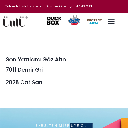
Online tahsilat sistemi
| Soru ve Öneri İçin:
444 3 263
Son Yazılara Göz Atın
7011 Demir Gri
2028 Cat Sarı
E-BÜLTENIMIZE ÜYE OL