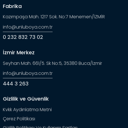
Fabrika
Kazımpaşa Mah. 1217 Sok. No:7 Menemen/İZMİR
info@unluboya.com.tr
0 232 832 73 02
İzmir Merkez
Seyhan Mah. 661/5. Sk No:5, 35380 Buca/İzmir
info@unluboya.com.tr
444 3 263
Gizlilik ve Güvenlik
Kvkk Aydınlatma Metni
Çerez Politikası
Gizlilik Politikası Ve Kullanım Şartları