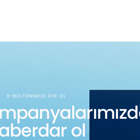
E-BÜLTENIMIZE ÜYE OL
ampanyalarımız
aberdar ol