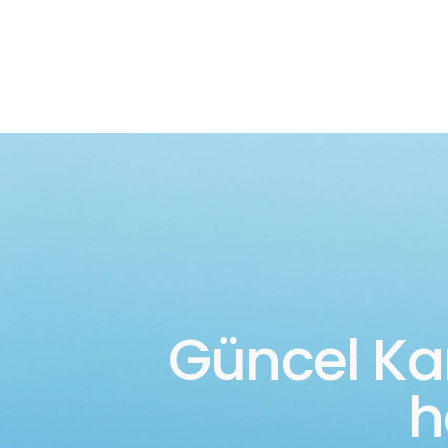
Güncel K
h