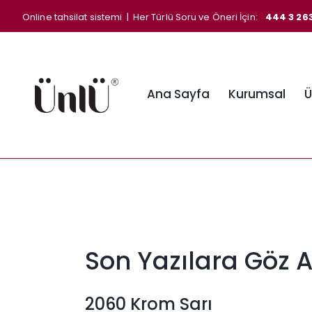
Online tahsilat sistemi
| Her Türlü Soru ve Öneri İçin:
444 3 26
Ana Sayfa
Kurumsal
Ü
Son Yazılara Göz A
2060 Krom Sarı