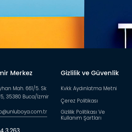
mir Merkez
Gizlilik ve Güvenlik
yhan Mah. 661/5. Sk
Kvkk Aydınlatma Metni
:5, 35380 Buca/İzmir
Çerez Politikası
fo@unluboya.com.tr
Gizlilik Politikası Ve
Kullanım Şartları
4 3 263