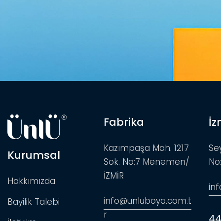
Fabrika
İz
Kazımpaşa Mah. 1217
Se
Kurumsal
Sok. No:7 Menemen/
No
İZMİR
Hakkımızda
in
info@unluboya.com.t
Bayilik Talebi
r
44