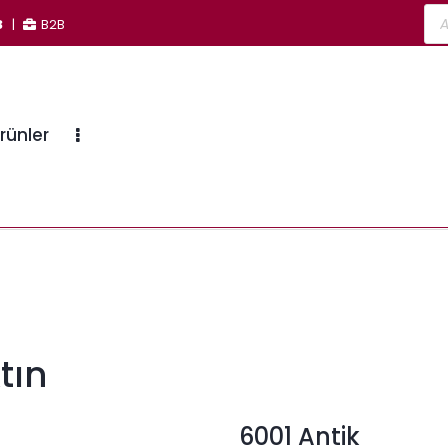
3
|
B2B
rünler
tın
6001 Antik