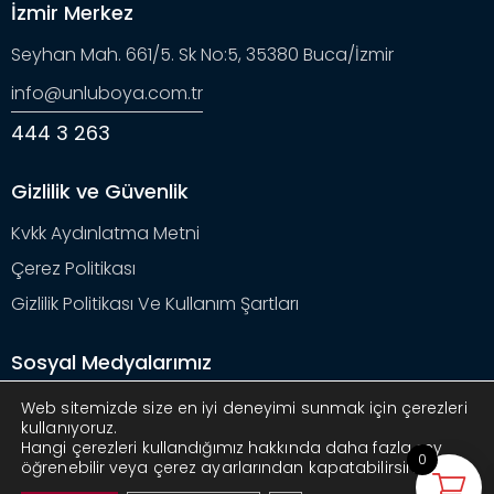
İzmir Merkez
Seyhan Mah. 661/5. Sk No:5, 35380 Buca/İzmir
info@unluboya.com.tr
444 3 263
Gizlilik ve Güvenlik
Kvkk Aydınlatma Metni
Çerez Politikası
Gizlilik Politikası Ve Kullanım Şartları
Sosyal Medyalarımız
Web sitemizde size en iyi deneyimi sunmak için çerezleri
kullanıyoruz.
Hangi çerezleri kullandığımız hakkında daha fazla şey
0
öğrenebilir veya çerez ayarlarından kapatabilirsiniz.
Ünlüboya
© 2025. Tüm hakları saklıdır. Design by