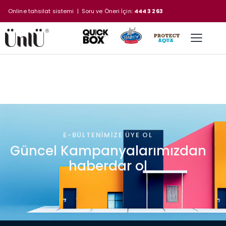
Online tahsilat sistemi
| Soru ve Öneri İçin:
444 3 263
E-BÜLTENIMIZE ÜYE OL
Güncel Kampanyalarımızdan
haberdar ol