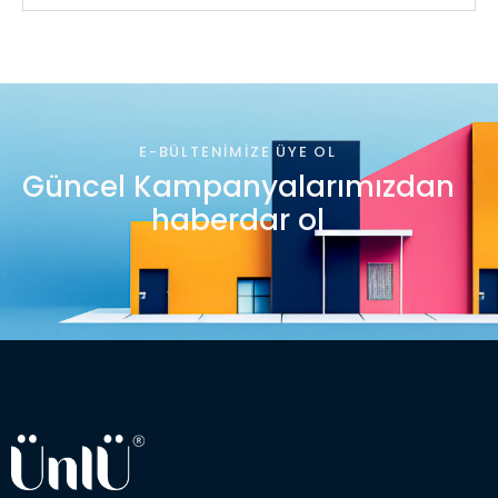
E-BÜLTENIMIZE ÜYE OL
Güncel Kampanyalarımızdan
haberdar ol