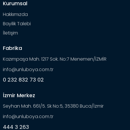
Kurumsal
Hakkımızda
Bayilik Talebi
İletişim
Fabrika
Kazımpaşa Mah. 1217 Sok. No:7 Menemen/İZMİR
info@unluboya.com.tr
0 232 832 73 02
İzmir Merkez
Seyhan Mah. 661/5. Sk No:5, 35380 Buca/İzmir
info@unluboya.com.tr
444 3 263