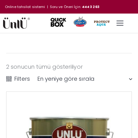
Online tahsilat sistemi
| Soru ve Öneri İçin:
444 3 263
2 sonucun tümü gösteriliyor
Filters