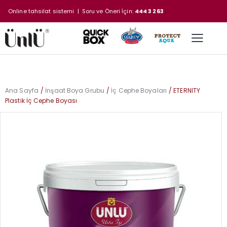
Online tahsilat sistemi
| Soru ve Öneri İçin:
444 3 263
Ana Sayfa
İnşaat Boya Grubu
İç Cephe Boyaları
ETERNITY
Plastik İç Cephe Boyası