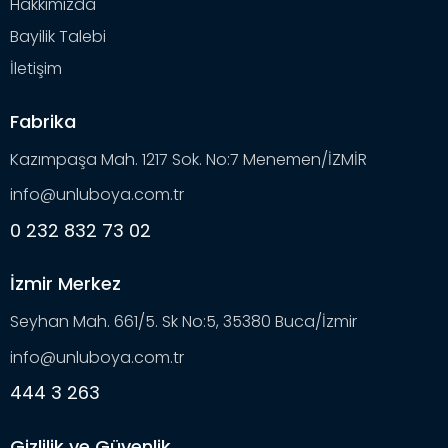
Hakkımızda
Bayilik Talebi
İletişim
Fabrika
Kazımpaşa Mah. 1217 Sok. No:7 Menemen/İZMİR
info@unluboya.com.tr
0 232 832 73 02
İzmir Merkez
Seyhan Mah. 661/5. Sk No:5, 35380 Buca/İzmir
info@unluboya.com.tr
444 3 263
Gizlilik ve Güvenlik