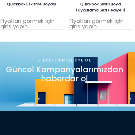
Quickbox Eskitme Boyası
Quickbox Sihirli Boya
(Uygulama Seti Hediyeli)
Fiyatları görmek için
Fiyatları görmek için
giriş yapın
giriş yapın
E-BÜLTENIMIZE ÜYE OL
Güncel Kampanyalarımızdan
haberdar ol