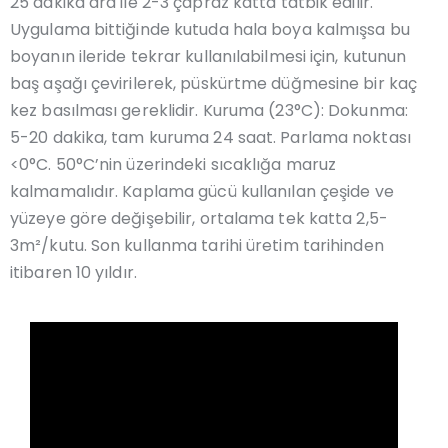
25 dakika ara ile 2-3 çapraz katta tatbik edilir.
Uygulama bittiğinde kutuda hala boya kalmışsa bu
boyanın ileride tekrar kullanılabilmesi için, kutunun
baş aşağı çevirilerek, püskürtme düğmesine bir kaç
kez basılması gereklidir. Kuruma (23°C): Dokunma:
5-20 dakika, tam kuruma 24 saat. Parlama noktası
<0°C. 50°C’nin üzerindeki sıcaklığa maruz
kalmamalıdır. Kaplama gücü kullanılan çeşide ve
yüzeye göre değişebilir, ortalama tek katta 2,5-
3m²/kutu. Son kullanma tarihi üretim tarihinden
itibaren 10 yıldır.