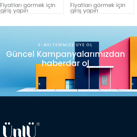
Fiyatları görmek için
Fiyatları görmek için
giriş yapın
giriş yapın
E-BÜLTENIMIZE ÜYE OL
Güncel Kampanyalarımızdan
haberdar ol