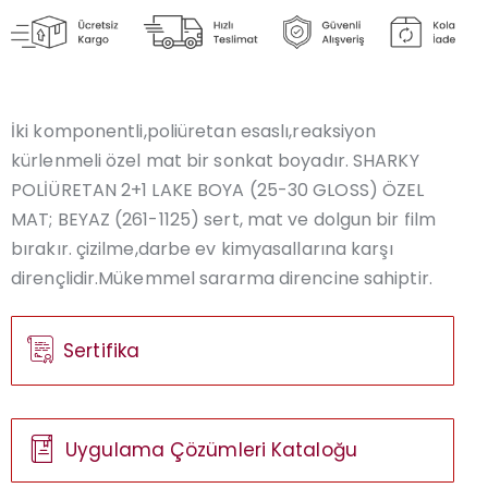
İki komponentli,poliüretan esaslı,reaksiyon
kürlenmeli özel mat bir sonkat boyadır. SHARKY
POLİÜRETAN 2+1 LAKE BOYA (25-30 GLOSS) ÖZEL
MAT; BEYAZ (261-1125) sert, mat ve dolgun bir film
bırakır. çizilme,darbe ev kimyasallarına karşı
dirençlidir.Mükemmel sararma direncine sahiptir.
Sertifika
Uygulama Çözümleri Kataloğu