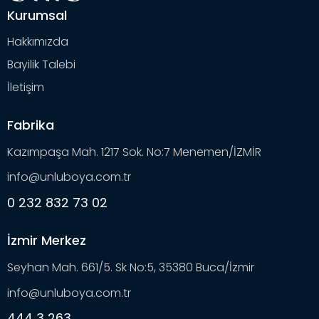
Kurumsal
Hakkımızda
Bayilik Talebi
İletişim
Fabrika
Kazımpaşa Mah. 1217 Sok. No:7 Menemen/İZMİR
info@unluboya.com.tr
0 232 832 73 02
İzmir Merkez
Seyhan Mah. 661/5. Sk No:5, 35380 Buca/İzmir
info@unluboya.com.tr
444 3 263