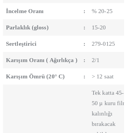
İncelme Oranı
:
% 20-25
Parlaklık (gloss)
:
15-20
Sertleştirici
:
279-0125
Karışım Oranı ( Ağırlıkça )
:
2/1
Karışım Ömrü (20° C)
:
> 12 saat
Tek katta 45-
50 µ kuru film
kalınlığı
bırakacak