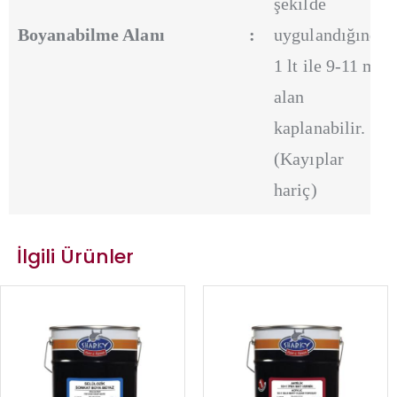
şekilde
Boyanabilme Alanı
:
uygulandığında
1 lt ile 9-11 m²
alan
kaplanabilir.
(Kayıplar
hariç)
İlgili Ürünler