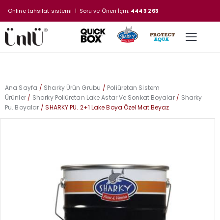
Online tahsilat sistemi
| Soru ve Öneri İçin:
444 3 263
Ana Sayfa
Sharky Ürün Grubu
Poliüretan Sistem
Ürünler
Sharky Poliüretan Lake Astar Ve Sonkat Boyalar
Sharky
Pu. Boyalar
SHARKY PU. 2+1 Lake Boya Özel Mat Beyaz