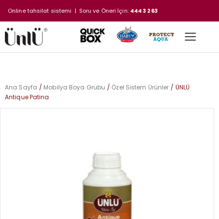
Online tahsilat sistemi
| Soru ve Öneri İçin:
444 3 263
Ana Sayfa
Mobilya Boya Grubu
Özel Sistem Ürünler
ÜNLÜ
Antique Patina