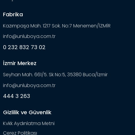
Fabrika
Kazımpaşa Mah. 1217 Sok. No:7 Menemen/İZMİR
info@unluboya.com.tr
0 232 832 73 02
İzmir Merkez
Seyhan Mah. 661/5. Sk No:5, 35380 Buca/İzmir
info@unluboya.com.tr
444 3 263
Gizlilik ve Güvenlik
Kvkk Aydınlatma Metni
Çerez Politikası