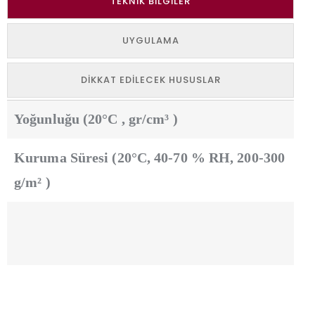
TEKNIK BILGILER
UYGULAMA
DIKKAT EDILECEK HUSUSLAR
Yoğunluğu (20°C , gr/cm³ )
Kuruma Süresi (20°C, 40-70 % RH, 200-300
g/m² )