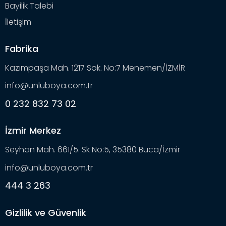
Bayilik Talebi
İletişim
Fabrika
Kazımpaşa Mah. 1217 Sok. No:7 Menemen/İZMİR
info@unluboya.com.tr
0 232 832 73 02
İzmir Merkez
Seyhan Mah. 661/5. Sk No:5, 35380 Buca/İzmir
info@unluboya.com.tr
444 3 263
Gizlilik ve Güvenlik