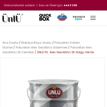
Online tahsilat sistemi
| Soru ve Öneri İçin:
444 3 263
Ana Sayfa
Mobilya Boya Grubu
Poliüretan Sistem
Ürünler
Poliüretan Alev Geciktirici Sistemleri
Poliüretan Alev
Geciktirici 2K Vernikler
ÜNLÜ PU. Alev Geciktirici 2K Dolgu Vernik