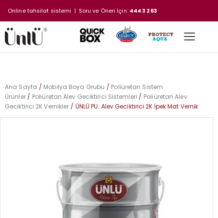
Online tahsilat sistemi
| Soru ve Öneri İçin:
444 3 263
Ana Sayfa
Mobilya Boya Grubu
Poliüretan Sistem
Ürünler
Poliüretan Alev Geciktirici Sistemleri
Poliüretan Alev
Geciktirici 2K Vernikler
ÜNLÜ PU. Alev Geciktirici 2K İpek Mat Vernik