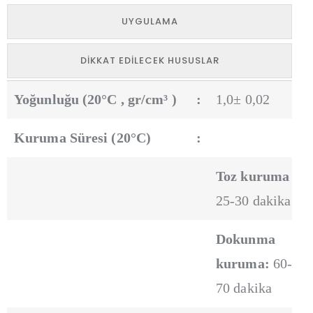
UYGULAMA
DIKKAT EDILECEK HUSUSLAR
Yoğunluğu (20°C , gr/cm³ )
:
1,0± 0,02
Kuruma Süresi (20°C)
:
Toz kuruma :
25-30 dakika
Dokunma
kuruma:
60-
70 dakika