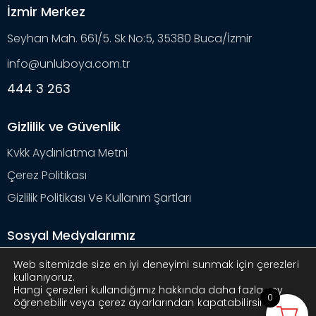
İzmir Merkez
Seyhan Mah. 661/5. Sk No:5, 35380 Buca/İzmir
info@unluboya.com.tr
444 3 263
Gizlilik ve Güvenlik
Kvkk Aydınlatma Metni
Çerez Politikası
Gizlilik Politikası Ve Kullanım Şartları
Sosyal Medyalarımız
Web sitemizde size en iyi deneyimi sunmak için çerezleri
kullanıyoruz.
Hangi çerezleri kullandığımız hakkında daha fazla şey
0
öğrenebilir veya çerez ayarlarından kapatabilirsiniz.