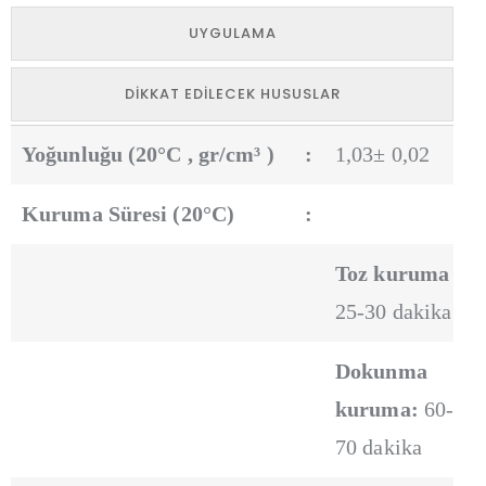
UYGULAMA
DIKKAT EDILECEK HUSUSLAR
Yoğunluğu (20°C , gr/cm³ )
:
1,03± 0,02
Kuruma Süresi (20°C)
:
Toz kuruma :
25-30 dakika
Dokunma
kuruma:
60-
70 dakika