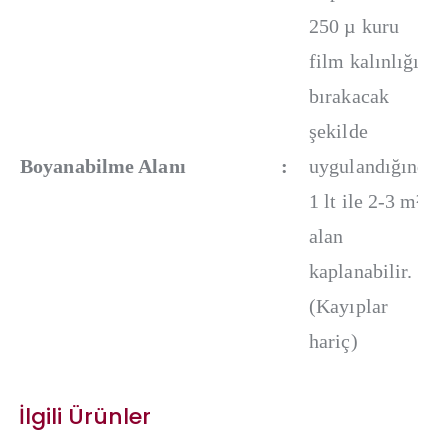
250 µ kuru
film kalınlığı
bırakacak
şekilde
Boyanabilme Alanı
:
uygulandığında
1 lt ile 2-3 m²
alan
kaplanabilir.
(Kayıplar
hariç)
İlgili Ürünler