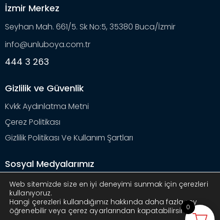
İzmir Merkez
Seyhan Mah. 661/5. Sk No:5, 35380 Buca/İzmir
info@unluboya.com.tr
444 3 263
Gizlilik ve Güvenlik
Kvkk Aydınlatma Metni
Çerez Politikası
Gizlilik Politikası Ve Kullanım Şartları
Sosyal Medyalarımız
Web sitemizde size en iyi deneyimi sunmak için çerezleri
kullanıyoruz.
Hangi çerezleri kullandığımız hakkında daha fazla şey
0
öğrenebilir veya çerez ayarlarından kapatabilirsiniz.