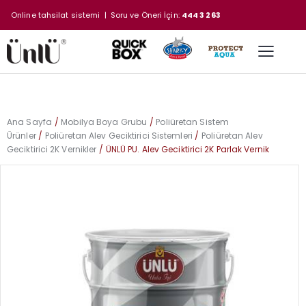
Online tahsilat sistemi
| Soru ve Öneri İçin:
444 3 263
Ana Sayfa
Mobilya Boya Grubu
Poliüretan Sistem
Ürünler
Poliüretan Alev Geciktirici Sistemleri
Poliüretan Alev
Geciktirici 2K Vernikler
ÜNLÜ PU. Alev Geciktirici 2K Parlak Vernik