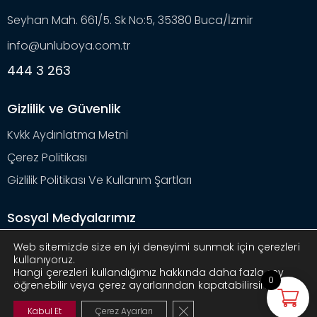
Seyhan Mah. 661/5. Sk No:5, 35380 Buca/İzmir
info@unluboya.com.tr
444 3 263
Gizlilik ve Güvenlik
Kvkk Aydınlatma Metni
Çerez Politikası
Gizlilik Politikası Ve Kullanım Şartları
Sosyal Medyalarımız
Web sitemizde size en iyi deneyimi sunmak için çerezleri
kullanıyoruz.
Hangi çerezleri kullandığımız hakkında daha fazla şey
0
öğrenebilir veya çerez ayarlarından kapatabilirsiniz.
Ünlüboya
© 2025. Tüm hakları saklıdır. Design by
GDPR çerez şeridini kapat
Kabul Et
Çerez Ayarları