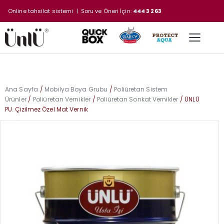
Online tahsilat sistemi
| Soru ve Öneri İçin:
444 3 263
Ana Sayfa
Mobilya Boya Grubu
Poliüretan Sistem
Ürünler
Poliüretan Vernikler
Poliüretan Sonkat Vernikler
ÜNLÜ
PU. Çizilmez Özel Mat Vernik