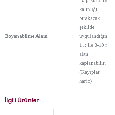
40 µ kuru film
kalınlığı
bırakacak
şekilde
Boyanabilme Alanı
:
uygulandığında
1 lt ile 8-10 m²
alan
kaplanabilir.
(Kayıplar
hariç)
İlgili Ürünler