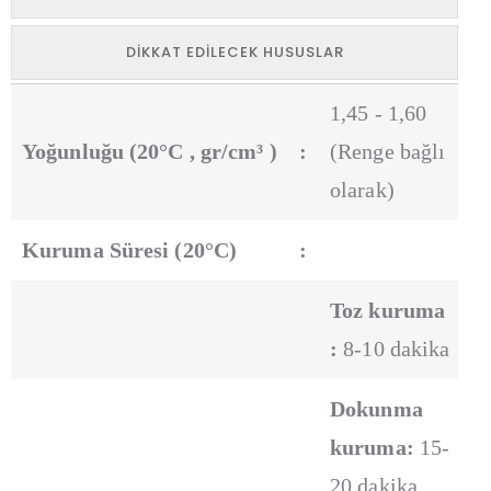
DIKKAT EDILECEK HUSUSLAR
1,45 - 1,60
Yoğunluğu (20°C , gr/cm³ )
:
(Renge bağlı
olarak)
Kuruma Süresi (20°C)
:
Toz kuruma
:
8-10 dakika
Dokunma
kuruma:
15-
20 dakika