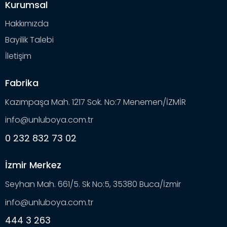
Kurumsal
Hakkımızda
Bayilik Talebi
İletişim
Fabrika
Kazımpaşa Mah. 1217 Sok. No:7 Menemen/İZMİR
info@unluboya.com.tr
0 232 832 73 02
İzmir Merkez
Seyhan Mah. 661/5. Sk No:5, 35380 Buca/İzmir
info@unluboya.com.tr
444 3 263