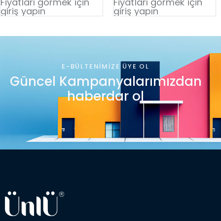
Fiyatları görmek için
Fiyatları görmek için
giriş yapın
giriş yapın
E-BÜLTENIMIZE ÜYE OL
Güncel Kampanyalarımızdan
haberdar ol