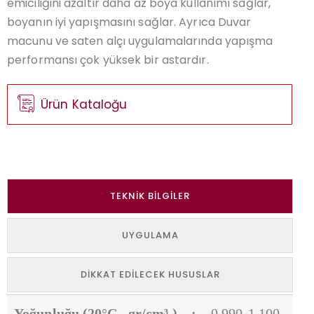
emiciliğini azaltır daha az boya kullanımı sağlar,
boyanın iyi yapışmasını sağlar. Ayrıca Duvar
macunu ve saten alçı uygulamalarında yapışma
performansı çok yüksek bir astardır.
Ürün Kataloğu
TEKNIK BILGILER
UYGULAMA
DIKKAT EDILECEK HUSUSLAR
Yoğunluğu (20°C , gr/cm³ )
:
0,990-1,100