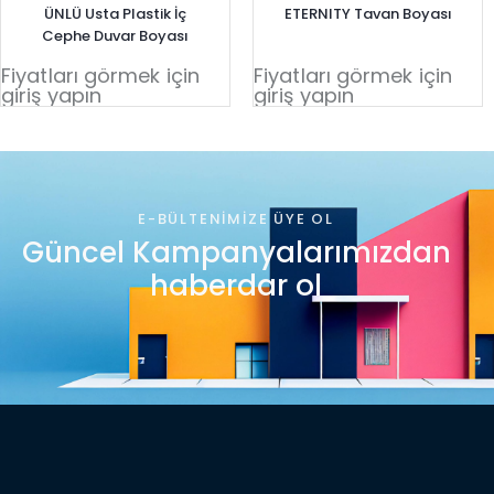
ÜNLÜ Usta Plastik İç
ETERNITY Tavan Boyası
Cephe Duvar Boyası
Fiyatları görmek için
Fiyatları görmek için
giriş yapın
giriş yapın
E-BÜLTENIMIZE ÜYE OL
Güncel Kampanyalarımızdan
haberdar ol