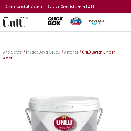
Online tahsilat sistemi
| Soru ve Öneri İçin:
444 3 263
Ana Sayfa
İnşaat Boya Grubu
Astarlar
ÜNLÜ Şeffaf Binder
Astar