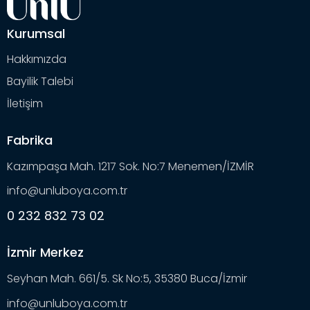
Kurumsal
Hakkımızda
Bayilik Talebi
İletişim
Fabrika
Kazımpaşa Mah. 1217 Sok. No:7 Menemen/İZMİR
info@unluboya.com.tr
0 232 832 73 02
İzmir Merkez
Seyhan Mah. 661/5. Sk No:5, 35380 Buca/İzmir
info@unluboya.com.tr