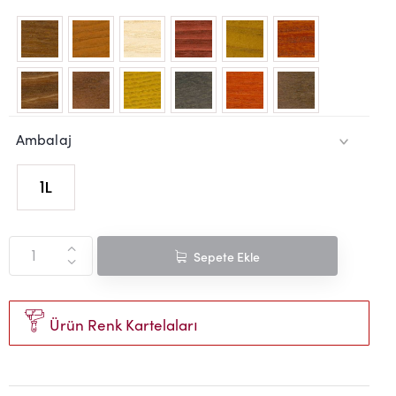
Ambalaj
1L
269
Sepete Ekle
94
Ürün Renk Kartelaları