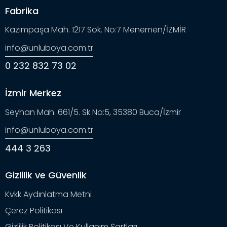
Fabrika
Kazımpaşa Mah. 1217 Sok. No:7 Menemen/İZMİR
info@unluboya.com.tr
0 232 832 73 02
İzmir Merkez
Seyhan Mah. 661/5. Sk No:5, 35380 Buca/İzmir
info@unluboya.com.tr
444 3 263
Gizlilik ve Güvenlik
Kvkk Aydınlatma Metni
Çerez Politikası
Gizlilik Politikası Ve Kullanım Şartları