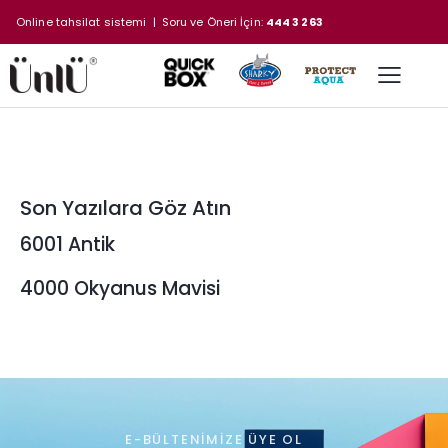
Online tahsilat sistemi
| Soru ve Öneri İçin:
444 3 263
Son Yazılara Göz Atın
6001 Antik
4000 Okyanus Mavisi
E-BÜLTENIMIZE ÜYE OL