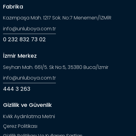
Fabrika
Kazımpaşa Mah. 1217 Sok. No:7 Menemen/İZMİR
info@unluboya.com.tr
0 232 832 73 02
İzmir Merkez
Seyhan Mah. 661/5. Sk No:5, 35380 Buca/İzmir
info@unluboya.com.tr
444 3 263
Gizlilik ve Güvenlik
Kvkk Aydınlatma Metni
Çerez Politikası
Gizlilik Politikası Ve Kullanım Şartları