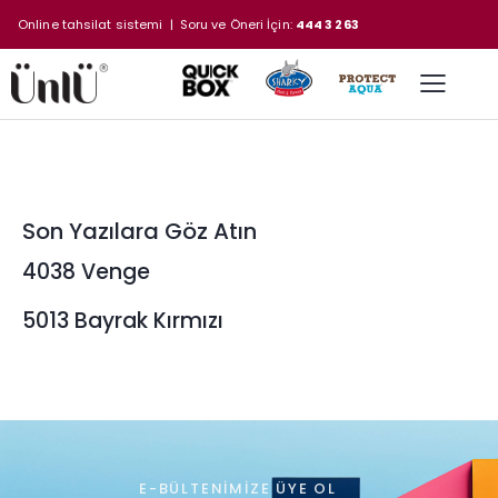
Online tahsilat sistemi
| Soru ve Öneri İçin:
444 3 263
Son Yazılara Göz Atın
4038 Venge
5013 Bayrak Kırmızı
E-BÜLTENIMIZE ÜYE OL