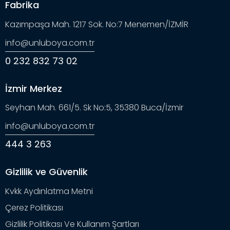
Fabrika
Kazımpaşa Mah. 1217 Sok. No:7 Menemen/İZMİR
info@unluboya.com.tr
0 232 832 73 02
İzmir Merkez
Seyhan Mah. 661/5. Sk No:5, 35380 Buca/İzmir
info@unluboya.com.tr
444 3 263
Gizlilik ve Güvenlik
Kvkk Aydınlatma Metni
Çerez Politikası
Gizlilik Politikası Ve Kullanım Şartları