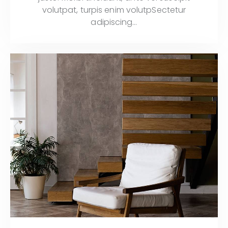
volutpat, turpis enim volutpSectetur
adipiscing…