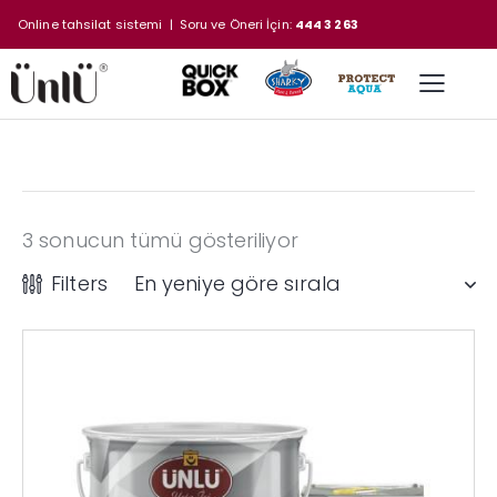
Online tahsilat sistemi
| Soru ve Öneri İçin:
444 3 263
3 sonucun tümü gösteriliyor
Filters