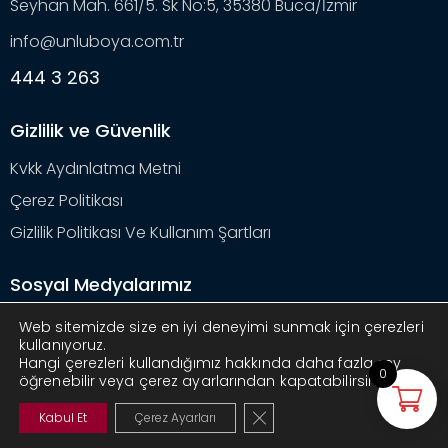
Seyhan Mah. 661/5. Sk No:5, 35380 Buca/İzmir
info@unluboya.com.tr
444 3 263
Gizlilik ve Güvenlik
Kvkk Aydınlatma Metni
Çerez Politikası
Gizlilik Politikası Ve Kullanım Şartları
Sosyal Medyalarımız
Web sitemizde size en iyi deneyimi sunmak için çerezleri
kullanıyoruz.
Hangi çerezleri kullandığımız hakkında daha fazla şey
0
öğrenebilir veya çerez ayarlarından kapatabilirsiniz.
Ünlüboya
© 2025. Tüm hakları saklıdır. Design by
GDPR çerez şeridini kapat
Kabul Et
Çerez Ayarları
Mavipiksel