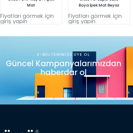
Mat
Boya İpek Mat Beyaz
Fiyatları görmek için
Fiyatları görmek için
giriş yapın
giriş yapın
E-BÜLTENIMIZE ÜYE OL
Güncel Kampanyalarımızdan
haberdar ol