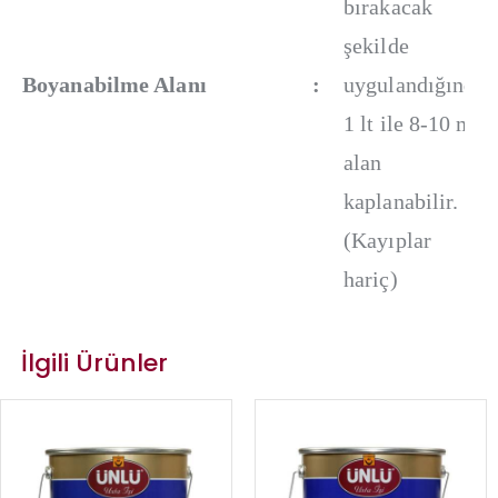
bırakacak
şekilde
Boyanabilme Alanı
:
uygulandığında
1 lt ile 8-10 m²
alan
kaplanabilir.
(Kayıplar
hariç)
İlgili Ürünler