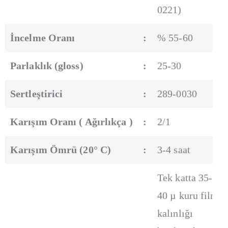
0221)
İncelme Oranı
:
% 55-60
Parlaklık (gloss)
:
25-30
Sertleştirici
:
289-0030
Karışım Oranı ( Ağırlıkça )
:
2/1
Karışım Ömrü (20° C)
:
3-4 saat
Tek katta 35-
40 µ kuru film
kalınlığı