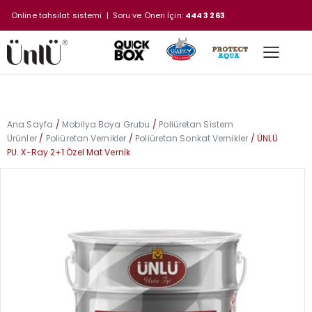
Online tahsilat sistemi
| Soru ve Öneri İçin:
444 3 263
Ana Sayfa
Mobilya Boya Grubu
Poliüretan Sistem
Ürünler
Poliüretan Vernikler
Poliüretan Sonkat Vernikler
ÜNLÜ
PU. X-Ray 2+1 Özel Mat Vernİk