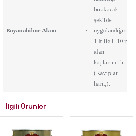
bırakacak
şekilde
Boyanabilme Alanı
:
uygulandığında
1 lt ile 8-10 m²
alan
kaplanabilir.
(Kayıplar
hariç).
İlgili Ürünler