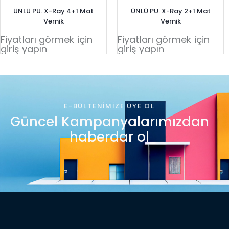
ÜNLÜ PU. X-Ray 4+1 Mat
ÜNLÜ PU. X-Ray 2+1 Mat
Vernik
Vernik
Fiyatları görmek için
Fiyatları görmek için
giriş yapın
giriş yapın
E-BÜLTENIMIZE ÜYE OL
Güncel Kampanyalarımızdan
haberdar ol