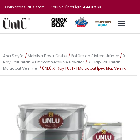
Online tahsilat sistemi
| Soru ve Öneri İçin:
444 3 263
Ana Sayfa
Mobilya Boya Grubu
Poliüretan Sistem Ürünler
X-
Ray Poliüretan Multicoat Vernik Ve Boyalar
X-Rap Poliüretan
Multicoat Vernikler
ÜNLÜ X-Ray PU. 1+1 Multicoat İpek Mat Vernik