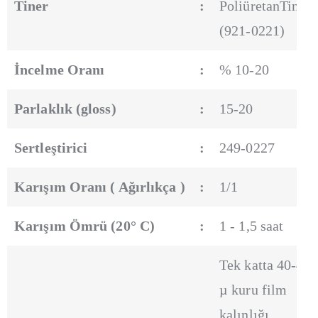
Tiner
:
PoliüretanTiner
(921-0221)
İncelme Oranı
:
% 10-20
Parlaklık (gloss)
:
15-20
Sertleştirici
:
249-0227
Karışım Oranı ( Ağırlıkça )
:
1/1
Karışım Ömrü (20° C)
:
1 - 1,5 saat
Tek katta 40-45
µ kuru film
kalınlığı